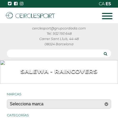
CA
ES
cerclesport@grupcordada.com
Tel. 932 193 648
Carrer Sant Lluís, 44-48
08024 Barcelona
SALEWA - RAINCOVERS
MARCAS
CATEGORÍAS