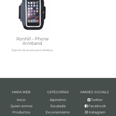
Ronhill - Phone
Armband
Soporte de brazo para telefono.
MAPA WEB
CATEGORÍAS
XARXES SOCIALS
Inicio
Alpinismo
Twitter
Quien somos
Escalada
Facebook
Productos
Excursionismo
Instagram