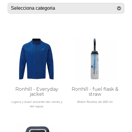
Ronhill - Everyday
Ronhill - fuel flask &
jacket
straw
Ligera y buen aislante del viento y
Bidón flexible de 500 ml.
del agua.