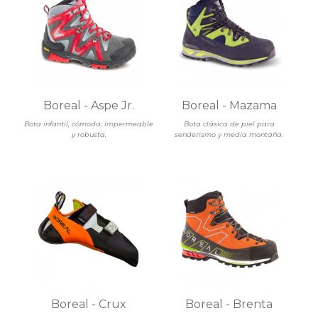
Boreal - Aspe Jr.
Boreal - Mazama
Bota infantil, cómoda, impermeable
Bota clásica de piel para
y robusta.
senderismo y media montaña.
Boreal - Crux
Boreal - Brenta