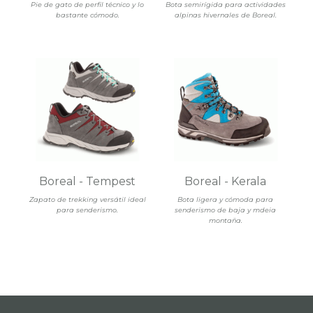
Pie de gato de perfil técnico y lo
Bota semirígida para actividades
bastante cómodo.
alpinas hivernales de Boreal.
Boreal - Tempest
Boreal - Kerala
Zapato de trekking versátil ideal
Bota ligera y cómoda para
para senderismo.
senderismo de baja y mdeia
montaña.