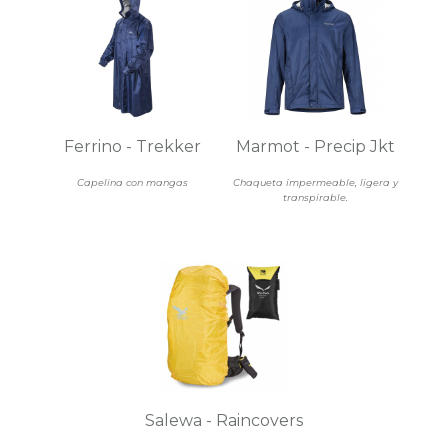
Ferrino - Trekker
Marmot - Precip Jkt
Capelina con mangas
Chaqueta impermeable, ligera y
transpirable.
Salewa - Raincovers