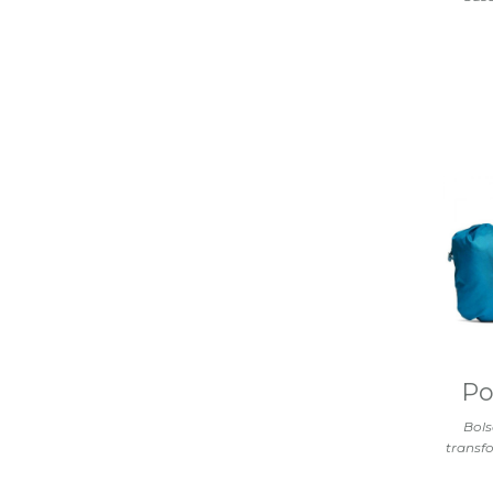
Po
Bols
transf