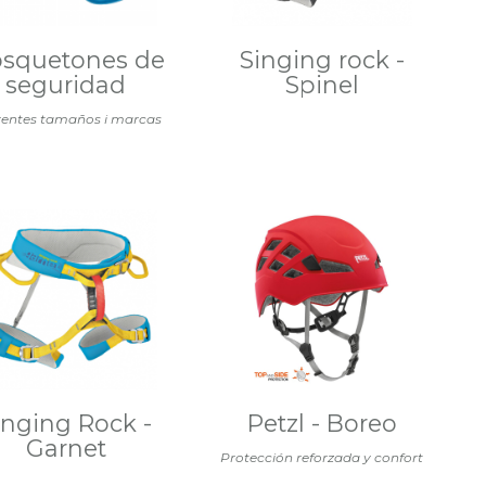
squetones de
Singing rock -
seguridad
Spinel
rentes tamaños i marcas
inging Rock -
Petzl - Boreo
Garnet
Protección reforzada y confort