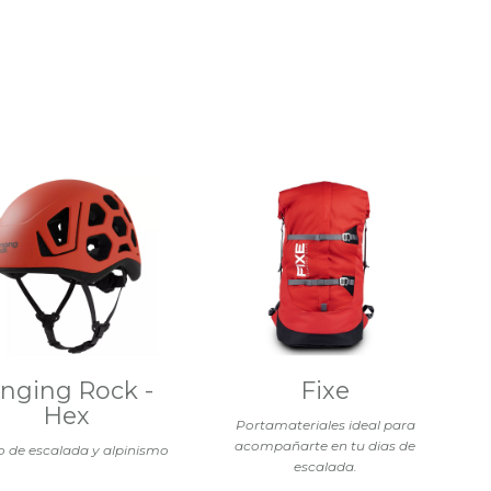
inging Rock -
Fixe
Hex
Portamateriales ideal para
acompañarte en tu dias de
 de escalada y alpinismo
escalada.