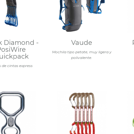
k Diamond -
Vaude
PosiWire
Mochila tipo petate, muy ligera y
uickpack
polivalente.
 de cintas express