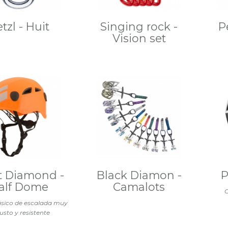
tzl - Huit
Singing rock -
P
Vision set
t Diamond -
Black Diamon -
P
alf Dome
Camalots
C
ásico de escalada muy
usto y resistente