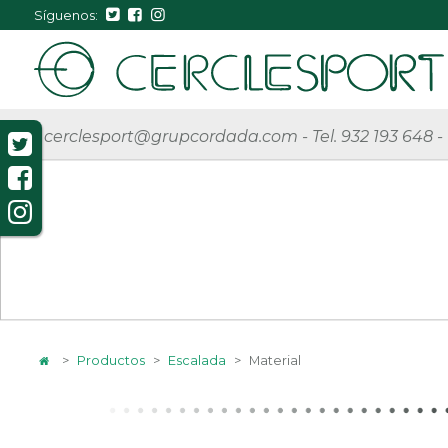
Síguenos:
cerclesport@grupcordada.com
-
Tel. 932 193 648
-
>
Productos
>
Escalada
>
Material