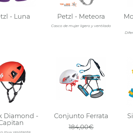
tzl - Luna
Petzl - Meteora
Mo
Casco de mujer ligero y ventilado
Dife
k Diamond -
Conjunto Ferrata
S
Capitan
184,00€
o muy resistente