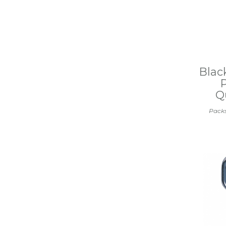
Blac
Q
Packs