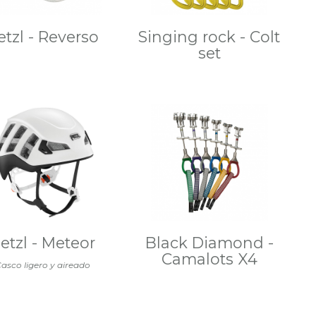
etzl - Reverso
Singing rock - Colt
set
etzl - Meteor
Black Diamond -
Camalots X4
asco ligero y aireado