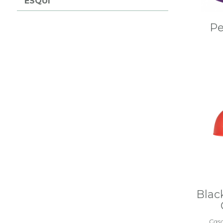
ESQUÍ
Pe
Blac
Casc