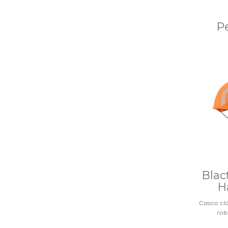
Pe
Blac
H
Casco cl
rob