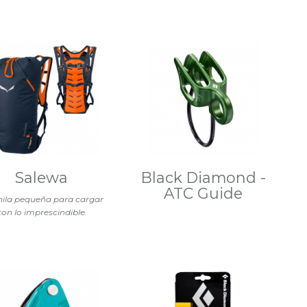
Salewa
Black Diamond -
ATC Guide
ila pequeña para cargar
con lo imprescindible.