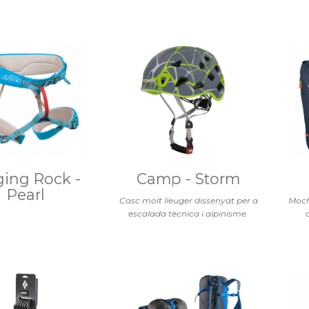
ging Rock -
Camp - Storm
Pearl
Casc molt lleuger dissenyat per a
Moch
escalada tècnica i alpinisme.