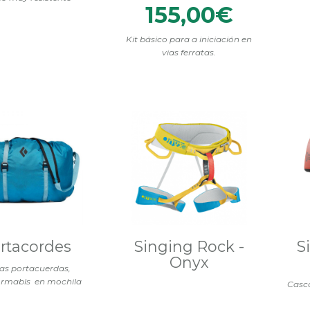
155,00€
Kit básico para a iniciación en
vias ferratas.
rtacordes
Singing Rock -
S
Onyx
as portacuerdas,
ormabls en mochila
Casco