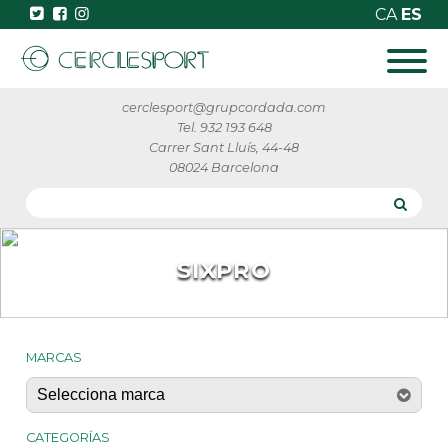
CA
ES
cerclesport@grupcordada.com
Tel. 932 193 648
Carrer Sant Lluís, 44-48
08024 Barcelona
SIXPRO
MARCAS
CATEGORÍAS