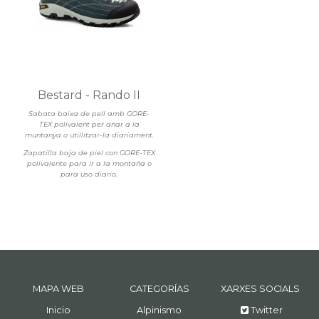
Bestard - Rando II
Sabata baixa de pell amb GORE-
TEX polivalent per anar a la
muntanya o utillitzar-la diariament.
Zapatilla baja de piel con GORE-TEX
polivalente para ir a la montaña o
para uso diario.
MAPA WEB
CATEGORÍAS
XARXES SOCIALS
Inicio
Alpinismo
Twitter