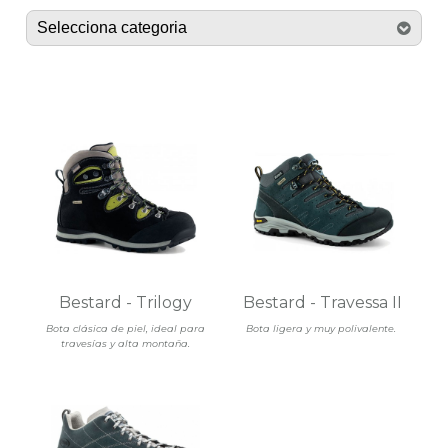
Bestard - Trilogy
Bestard - Travessa II
Bota clásica de piel, ideal para
Bota ligera y muy polivalente.
travesías y alta montaña.