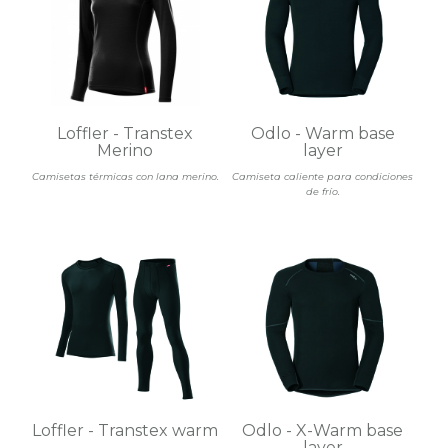
Loffler - Transtex
Odlo - Warm base
Merino
layer
Camisetas térmicas con lana merino.
Camiseta caliente para condiciones
de frío.
Loffler - Transtex warm
Odlo - X-Warm base
layer