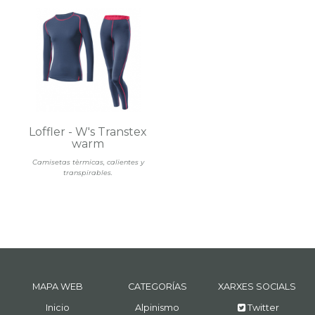
Loffler - W's Transtex
warm
Camisetas tèrmicas, calientes y
transpirables.
MAPA WEB
CATEGORÍAS
XARXES SOCIALS
Inicio
Alpinismo
Twitter