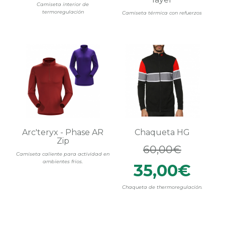
Camiseta interior de
termoregulación
Camiseta térmica con refuerzos
Arc'teryx - Phase AR
Chaqueta HG
Zip
60,00€
Camiseta caliente para actividad en
ambientes frios.
35,00€
Chaqueta de thermoregulación.