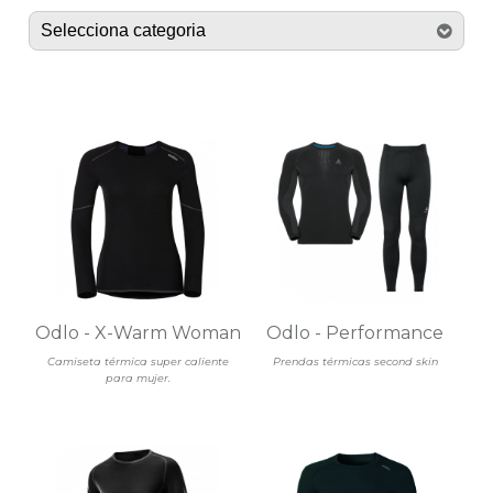
Odlo - X-Warm Woman
Odlo - Performance
Camiseta térmica super caliente
Prendas térmicas second skin
para mujer.