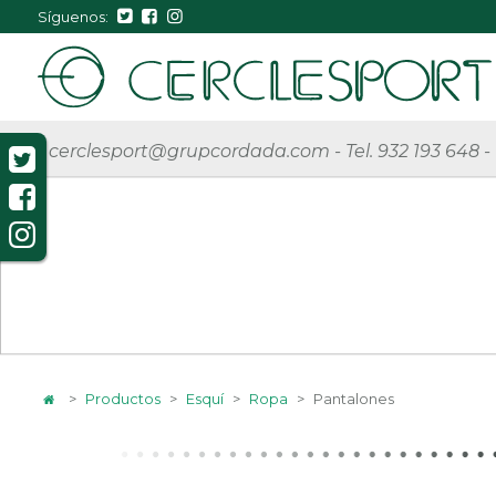
Síguenos:
cerclesport@grupcordada.com
-
Tel. 932 193 648
-
>
Productos
>
Esquí
>
Ropa
>
Pantalones