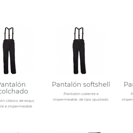
Pantalón
Pantalón softshell
Pa
colchado
Pantalón caliente e
P
impermeable, de tipo ajustado.
imperm
ón clásico de esquí,
nte e impermeable.