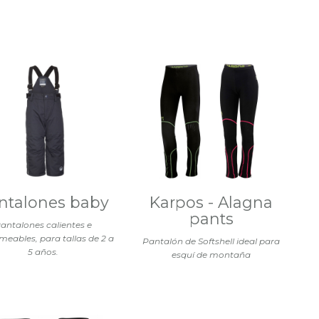
ntalones baby
Karpos - Alagna
pants
antalones calientes e
eables, para tallas de 2 a
Pantalón de Softshell ideal para
5 años.
esquí de montaña