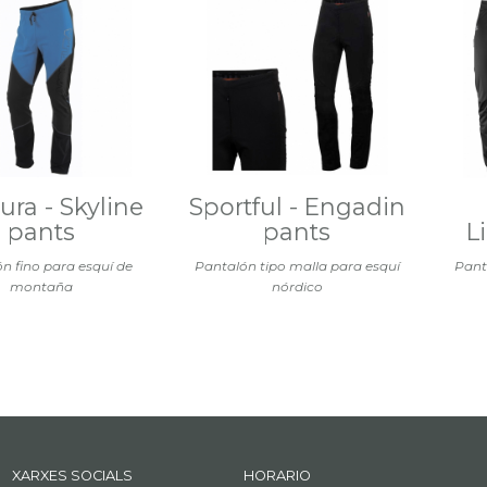
ra - Skyline
Sportful - Engadin
pants
pants
L
n fino para esquí de
Pantalón tipo malla para esquí
Pant
montaña
nórdico
XARXES SOCIALS
HORARIO