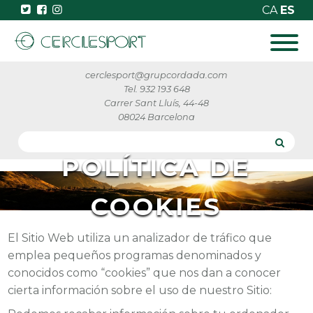
CA
ES
cerclesport@grupcordada.com
Tel. 932 193 648
Carrer Sant Lluís, 44-48
08024 Barcelona
POLÍTICA DE
COOKIES
El Sitio Web utiliza un analizador de tráfico que
emplea pequeños programas denominados y
conocidos como “cookies” que nos dan a conocer
cierta información sobre el uso de nuestro Sitio: