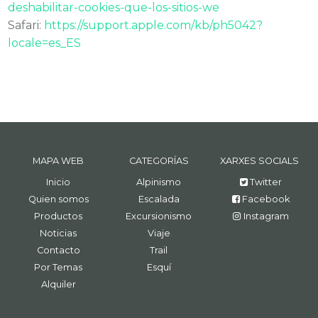
deshabilitar-cookies-que-los-sitios-we
Safari:
https://support.apple.com/kb/ph5042?
locale=es_ES
MAPA WEB
CATEGORÍAS
XARXES SOCIALS
Inicio
Alpinismo
Twitter
Quien somos
Escalada
Facebook
Productos
Excursionismo
Instagram
Noticias
Viaje
Contacto
Trail
Por Temas
Esquí
Alquiler