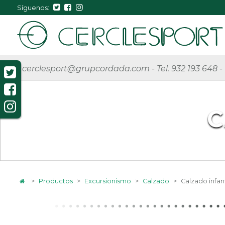
Síguenos:
cerclesport@grupcordada.com
-
Tel. 932 193 648
-
C
>
Productos
>
Excursionismo
>
Calzado
>
Calzado infant