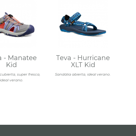
a - Manatee
Teva - Hurricane
Kid
XLT Kid
cubierta, super fresca,
Sandália abierta, ideal verano.
ideal verano.