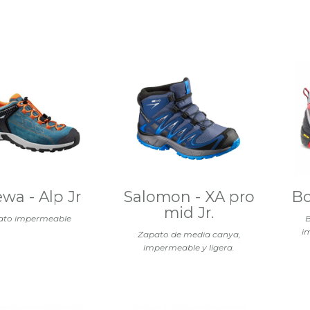
ewa - Alp Jr
Salomon - XA pro
Bo
mid Jr.
ato impermeable
B
i
Zapato de media canya,
impermeable y ligera.