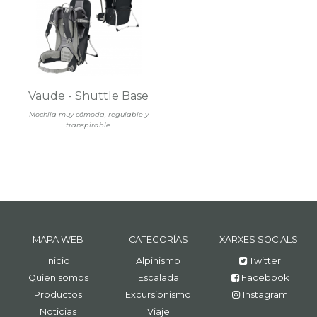
Vaude - Shuttle Base
Mochila muy cómoda, regulable y
transpirable.
MAPA WEB
CATEGORÍAS
XARXES SOCIALS
Inicio
Alpinismo
Twitter
Quien somos
Escalada
Facebook
Productos
Excursionismo
Instagram
Noticias
Viaje