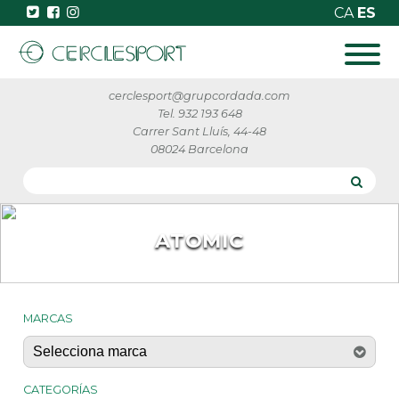
CA
ES
cerclesport@grupcordada.com
Tel. 932 193 648
Carrer Sant Lluís, 44-48
08024 Barcelona
ATOMIC
MARCAS
CATEGORÍAS