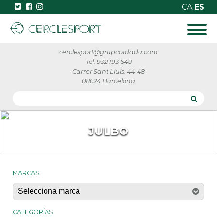
CA
ES
cerclesport@grupcordada.com
Tel. 932 193 648
Carrer Sant Lluís, 44-48
08024 Barcelona
JULBO
MARCAS
CATEGORÍAS