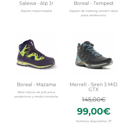
Salewa - Alp Jr
Boreal - Tempest
Zapato impermeable
Zapato de trekking versátil ideal
para senderismo.
Boreal - Mazama
Merrell - Siren 3 MID
GTX
Bota clásica de piel para
senderismo y media montaña.
145,00€
99,00€
Números disponibles: 37