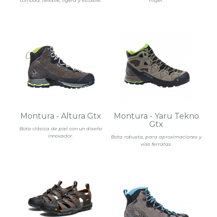
cómoda, flexible, ligera y estable.
mujer.
Montura - Altura Gtx
Montura - Yaru Tekno
Gtx
Bota clásica de piel con un diseño
innovador.
Bota robusta, para aproximaciones y
vías ferratas.