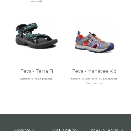
versatil.
Teva - Terra Fi
Teva - Manatee Kid
Sandália todo terreno.
Sandália cubierta, super fresca,
ideal verano.
MAPA WEB
CATEGORÍAS
XARXES SOCIALS