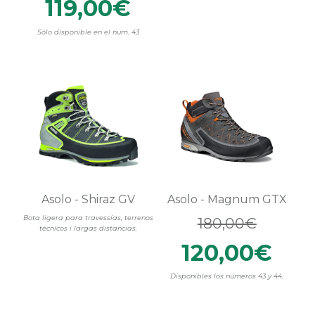
119,00€
Sólo disponible en el num. 43
Asolo - Shiraz GV
Asolo - Magnum GTX
Bota ligera para travessías, terrenos
180,00€
técnicos i largas distancias.
120,00€
Disponibles los números 43 y 44.