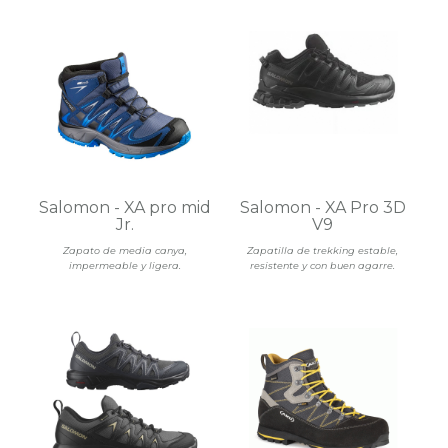
Salomon - XA pro mid
Salomon - XA Pro 3D
Jr.
V9
Zapato de media canya,
Zapatilla de trekking estable,
impermeable y ligera.
resistente y con buen agarre.