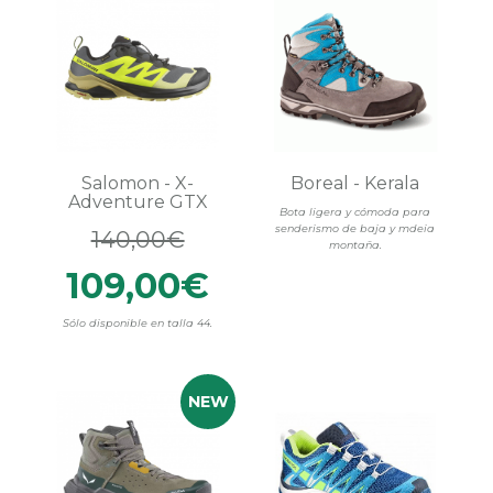
Salomon - X-
Boreal - Kerala
Adventure GTX
Bota ligera y cómoda para
senderismo de baja y mdeia
140,00€
montaña.
109,00€
Sólo disponible en talla 44.