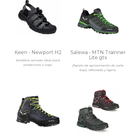
Keen - Newport H2
Salewa - MTN Trainner
Lite gtx
Sandália cerrada ideal para
senderismo o viaje.
Zapato de aproximación de caña
baja, reforzada y ligera.