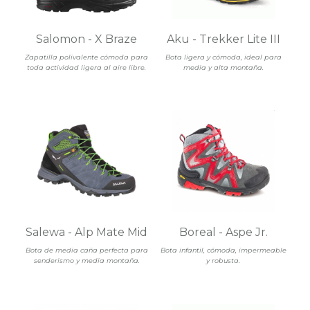
Salomon - X Braze
Aku - Trekker Lite III
Zapatilla polivalente cómoda para
Bota ligera y cómoda, ideal para
toda actividad ligera al aire libre.
media y alta montaña.
Salewa - Alp Mate Mid
Boreal - Aspe Jr.
Bota de media caña perfecta para
Bota infantil, cómoda, impermeable
senderismo y media montaña.
y robusta.