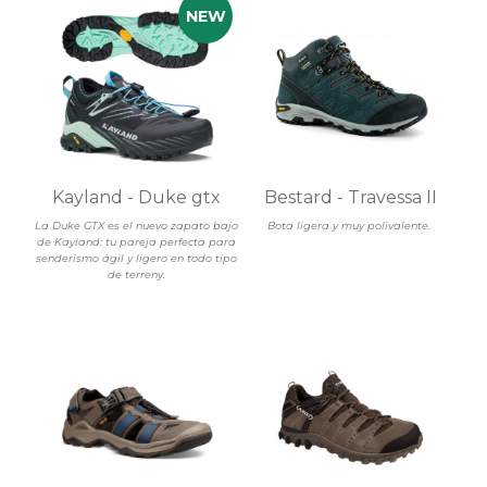
Kayland - Duke gtx
Bestard - Travessa II
La Duke GTX es el nuevo zapato bajo
Bota ligera y muy polivalente.
de Kayland: tu pareja perfecta para
senderismo ágil y ligero en todo tipo
de terreny.