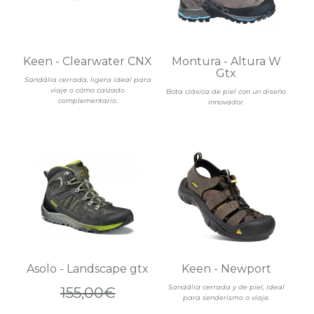
Keen - Clearwater CNX
Montura - Altura W
Gtx
Sandália cerrada, ligera ideal para
viaje o cómo calzado
Bota clásica de piel con un diseño
complementario.
innovador.
Asolo - Landscape gtx
Keen - Newport
Sandália cerrada y de piel, ideal
155,00€
para senderismo o viaje.