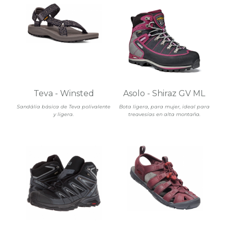
Teva - Winsted
Asolo - Shiraz GV ML
Sandália básica de Teva polivalente
Bota ligera, para mujer, ideal para
y ligera.
treavesías en alta montaña.