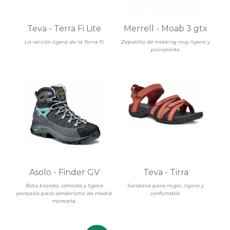
Teva - Terra Fi Lite
Merrell - Moab 3 gtx
La versión ligera de la Terra-Fi
Zapatilla de trekking muy ligera y
polivalente.
Asolo - Finder GV
Teva - Tirra
Bota blanda, cómoda y ligera
Sandalia para mujer, ligera y
pensada para senderismo de media
confortable.
montaña.