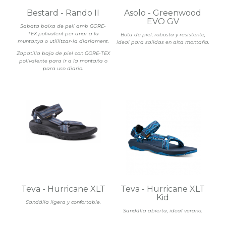
Bestard - Rando II
Asolo - Greenwood
EVO GV
Sabata baixa de pell amb GORE-
TEX polivalent per anar a la
Bota de piel, robusta y resistente,
muntanya o utillitzar-la diariament.
ideal para salidas en alta montaña.
Zapatilla baja de piel con GORE-TEX
polivalente para ir a la montaña o
para uso diario.
Teva - Hurricane XLT
Teva - Hurricane XLT
Kid
Sandália ligera y confortable.
Sandália abierta, ideal verano.