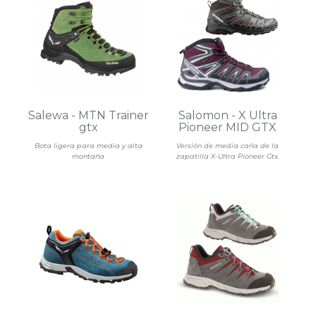
Salewa - MTN Trainer
Salomon - X Ultra
gtx
Pioneer MID GTX
Bota ligera para media y alta
Versión de media caña de la
montaña
zapatilla X-Ultra Pioneer Gtx.