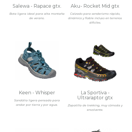
Salewa - Rapace gtx.
Aku- Rocket Mid gtx
Bota ligera ideal para alta montaña
Calzado para senderismo rápido,
de verano.
dinámico y fiable incluso en terrenos
difíciles.
Keen - Whisper
La Sportiva -
Ultraraptor gtx
Sandália ligera pensada para
andar por tierra y por agua.
Zapatilla de trekking, muy cómoda y
envolvente.