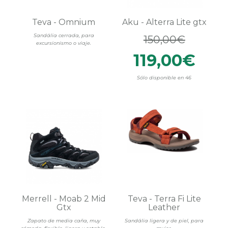
Teva - Omnium
Aku - Alterra Lite gtx
Sandália cerrada, para
150,00€
excursionismo o viaje.
119,00€
Sólo disponible en 46
Merrell - Moab 2 Mid
Teva - Terra Fi Lite
Gtx
Leather
Zapato de media caña, muy
Sandália ligera y de piel, para