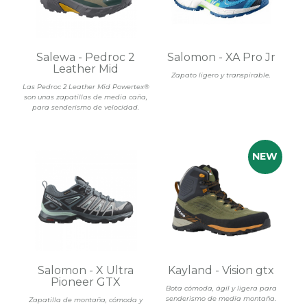
Salewa - Pedroc 2
Salomon - XA Pro Jr
Leather Mid
Zapato ligero y transpirable.
Las Pedroc 2 Leather Mid Powertex®
son unas zapatillas de media caña,
para senderismo de velocidad.
Salomon - X Ultra
Kayland - Vision gtx
Pioneer GTX
Bota cómoda, ágil y ligera para
senderismo de media montaña.
Zapatilla de montaña, cómoda y