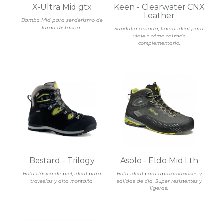
X-Ultra Mid gtx
Keen - Clearwater CNX
Leather
Bamba Mid para senderismo de
larga distancia.
Sandália cerrada, ligera ideal para
viaje o cómo calzado
complementario.
Bestard - Trilogy
Asolo - Eldo Mid Lth
Bota clásica de piel, ideal para
Bota ideal para aproximaciones y
travesías y alta montaña.
salidas de dia. Super resistentes y
ligeras.