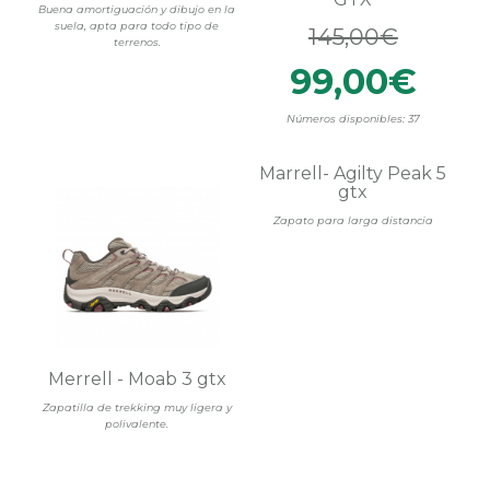
Buena amortiguación y dibujo en la
suela, apta para todo tipo de
145,00€
terrenos.
99,00€
Números disponibles: 37
Marrell- Agilty Peak 5
gtx
Zapato para larga distancia
Merrell - Moab 3 gtx
Zapatilla de trekking muy ligera y
polivalente.