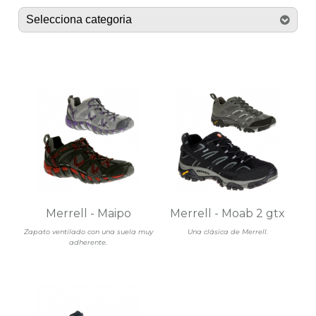
Merrell - Maipo
Merrell - Moab 2 gtx
Zapato ventilado con una suela muy
Una clásica de Merrell.
adherente.