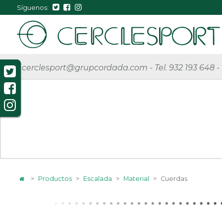
Síguenos:
cerclesport@grupcordada.com
-
Tel. 932 193 648
-
>
Productos
>
Escalada
>
Material
>
Cuerdas