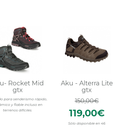
u- Rocket Mid
Aku - Alterra Lite
gtx
gtx
o para senderismo rápido,
150,00€
ámico y fiable incluso en
119,00€
terrenos difíciles.
Sólo disponible en 46