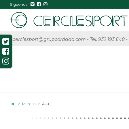
Síguenos:
cerclesport@grupcordada.com
-
Tel. 932 193 648
-
>
Marcas
>
Aku