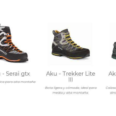
 - Serai gtx
Aku - Trekker Lite
Ak
III
ica para alta montaña
Bota ligera y cómoda, ideal para
Calzad
media y alta montaña.
din