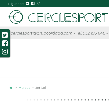
Síguenos:
cerclesport@grupcordada.com
-
Tel. 932 193 648
-
>
Marcas
>
JetBoil