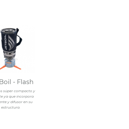
Boil - Flash
os súper compacto y
nte ya que incorpora
ente y difusor en su
estructura.