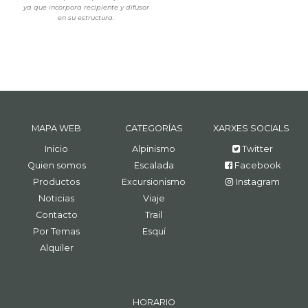
ya que incorpora recipiente y difusor
en su estructura.
MAPA WEB
CATEGORÍAS
XARXES SOCIALS
Inicio
Alpinismo
Twitter
Quien somos
Escalada
Facebook
Productos
Excursionismo
Instagram
Noticias
Viaje
Contacto
Trail
Por Temas
Esquí
Alquiler
HORARIO