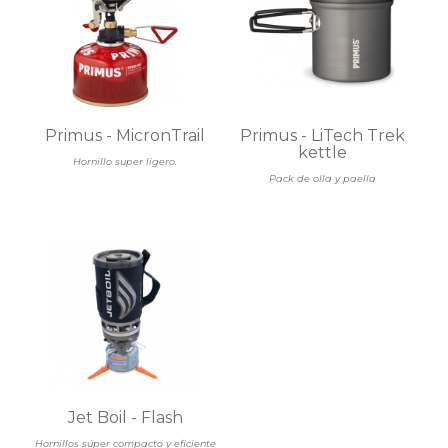
Primus - MicronTrail
Primus - LiTech Trek
kettle
Hornillo super ligero.
Pack de olla y paella
Jet Boil - Flash
Hornillos súper compacto y eficiente