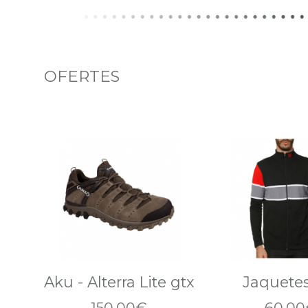
OFERTES
Aku - Alterra Lite gtx
Jaquete
150,00€
60,00