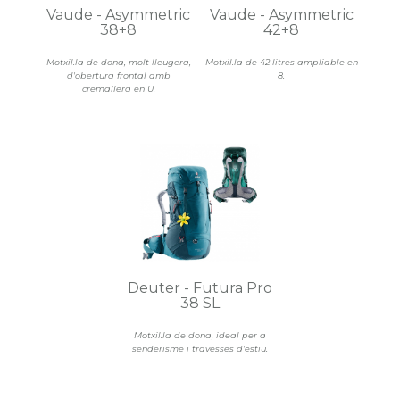
Vaude - Asymmetric
Vaude - Asymmetric
38+8
42+8
Motxil.la de dona, molt lleugera,
Motxil.la de 42 litres ampliable en
d'obertura frontal amb
8.
cremallera en U.
Deuter - Futura Pro
38 SL
Motxil.la de dona, ideal per a
senderisme i travesses d'estiu.