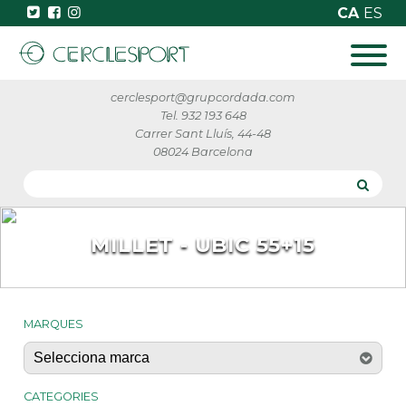
CA
ES
cerclesport@grupcordada.com
Tel. 932 193 648
Carrer Sant Lluís, 44-48
08024 Barcelona
MILLET - UBIC 55+15
MARQUES
CATEGORIES