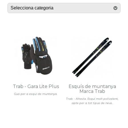
Trab - Gara Lite Plus
Esquís de muntanya
Marca Trab
Gua per a esquí de muntanya.
Trab - Altavia. Esquí molt polivalent,
apte per a tot tipus de neus.