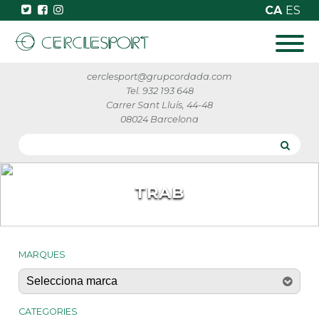
CA
ES
cerclesport@grupcordada.com
Tel. 932 193 648
Carrer Sant Lluís, 44-48
08024 Barcelona
TRAB
MARQUES
CATEGORIES