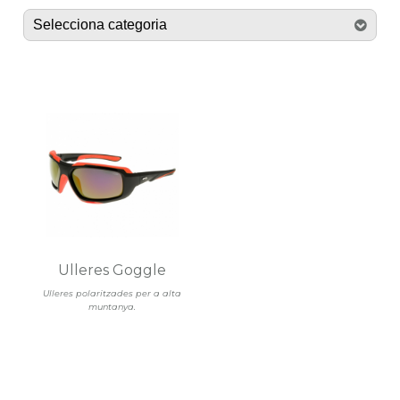
Ulleres Goggle
Ulleres polaritzades per a alta
muntanya.