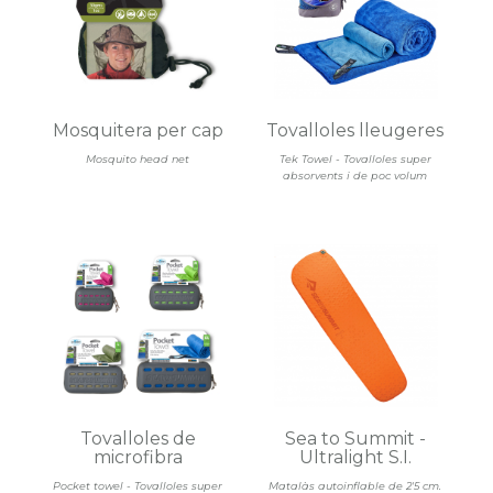
Mosquitera per cap
Tovalloles lleugeres
Mosquito head net
Tek Towel - Tovalloles super
absorvents i de poc volum
Tovalloles de
Sea to Summit -
microfibra
Ultralight S.I.
Pocket towel - Tovalloles super
Matalàs autoinflable de 2'5 cm.