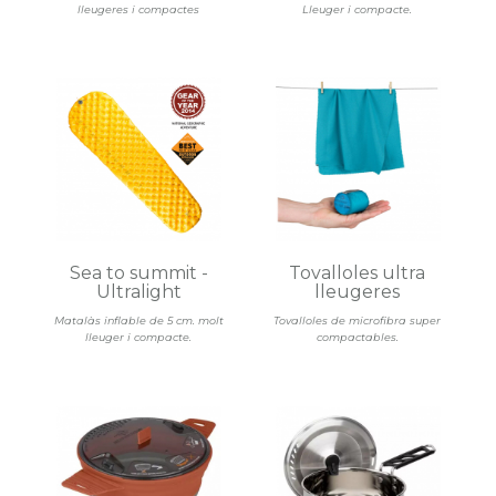
lleugeres i compactes
Lleuger i compacte.
Sea to summit -
Tovalloles ultra
Ultralight
lleugeres
Matalàs inflable de 5 cm. molt
Tovalloles de microfibra super
lleuger i compacte.
compactables.