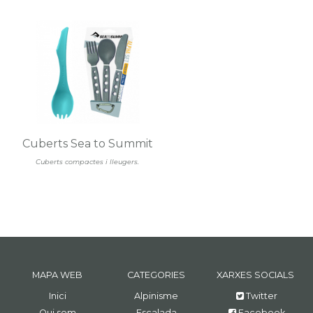
Cuberts Sea to Summit
Cuberts compactes i lleugers.
MAPA WEB
CATEGORIES
XARXES SOCIALS
Inici
Alpinisme
Twitter
Qui som
Escalada
Facebook