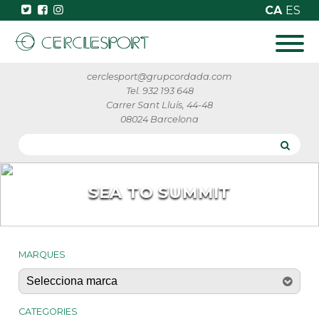
CA
ES
cerclesport@grupcordada.com
Tel. 932 193 648
Carrer Sant Lluís, 44-48
08024 Barcelona
SEA TO SUMMIT
MARQUES
CATEGORIES