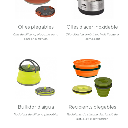
Olles plegables
Olles d'acer inoxidable
Olla de silicona, plegable per a
Olla clàssica amb inox. Molt lleugera
ocupar el mínim.
i compacta.
Bullidor d'aigua
Recipients plegables
Recipient de silicona plegable.
Recipients de silicona, fan funció de
got, plat, o contenidor.