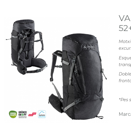
VA
52
Motxi
excur
Esque
trans
Doble
fronta
*Pes 
Marc