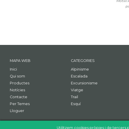
Motxil.
po
MAPA WEB
CATEGORIES
Inici
Alpinisme
Qui som
Escalada
Productes
Excursionisme
Notícies
Viatge
Contacte
Trail
Per Temes
Esquí
Lloguer
Utilitzem cookies pròpies i de tercers p