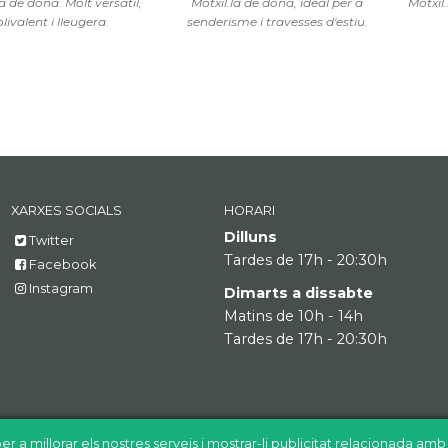
la de dona. Molt versàtil,
Motxil.la de dona, ideal per a
Motxil.
livalent i lleugera.
senderisme i travesses d'estiu.
XARXES SOCIALS
HORARI
Dilluns
Twitter
Tardes de 17h - 20:30h
Facebook
Instagram
Dimarts a dissabte
Matins de 10h - 14h
Tardes de 17h - 20:30h
er a millorar els nostres serveis i mostrar-li publicitat relacionada am