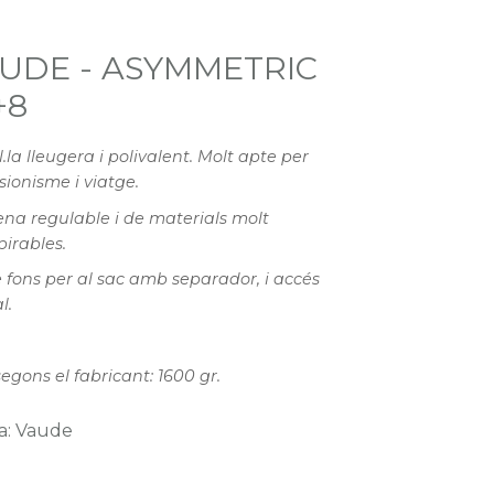
UDE - ASYMMETRIC
+8
l.la lleugera i polivalent. Molt apte per
sionisme i viatge.
na regulable i de materials molt
pirables.
 fons per al sac amb separador, i accés
l.
segons el fabricant: 1600 gr.
a: Vaude