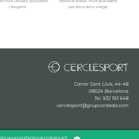
la molt versàtil, polivalent
Motxil.la d'atac molt polivalent,
i lleugera.
pel dia a dia o viatge.
Carrer Sant Lluís, 44-48
08024 Barcelona
Tel. 932 193 648
cerclesport@grupcordada.com
b les seves preferències mitjançant