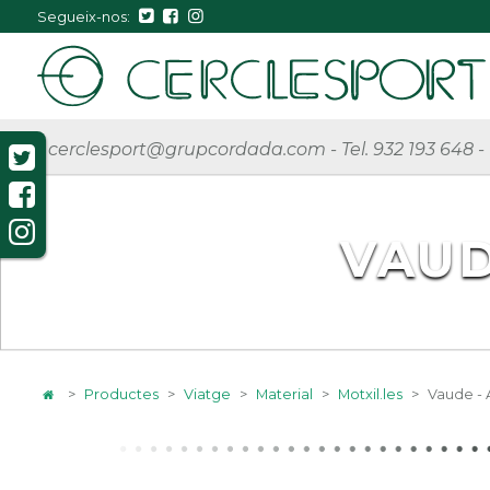
Segueix-nos:
cerclesport@grupcordada.com
-
Tel. 932 193 648
-
VAUD
>
Productes
>
Viatge
>
Material
>
Motxil.les
>
Vaude - 