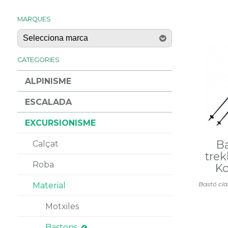
MARQUES
CATEGORIES
ALPINISME
ESCALADA
EXCURSIONISME
B
Calçat
tre
Roba
Ko
Bastó clà
Material
Motxiles
Bastons