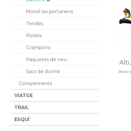
Motxil.les portanens
Tendes
Piolets
Grampons
Raquetes de neu
Alt
Sacs de dormir
Bastó p
Complements
VIATGE
TRAIL
ESQUÍ