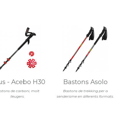
us - Acebo H30
Bastons Asolo
stons de carboni, molt
Bastons de trekking per a
lleugers.
senderisme en diferents formats.