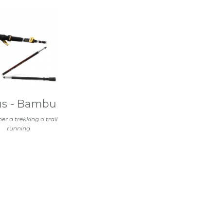
us - Bambu
er a trekking o trail
running