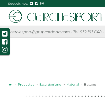
Segueix-nos:
cerclesport@grupcordada.com
-
Tel. 932 193 648
-
>
Productes
>
Excursionisme
>
Material
>
Bastons