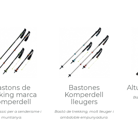
astons de
Bastones
Alt
kking marca
Komperdell
Ba
mperdell
lleugers
ssic per a senderisme i
Bastó de trekking, molt lleuger i
muntanya.
ambdoble empunyadura.