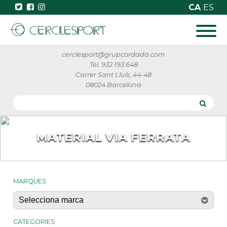
CA
ES
cerclesport@grupcordada.com
Tel. 932 193 648
Carrer Sant Lluís, 44-48
08024 Barcelona
MATERIAL VIA FERRATA
MARQUES
CATEGORIES