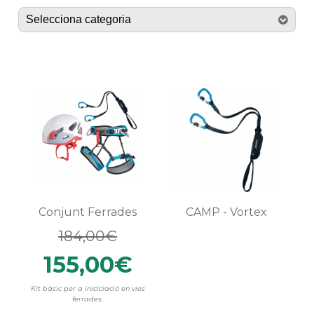
Conjunt Ferrades
CAMP - Vortex
184,00€
155,00€
Kit bàsic per a iniciciació en vies
ferrades.