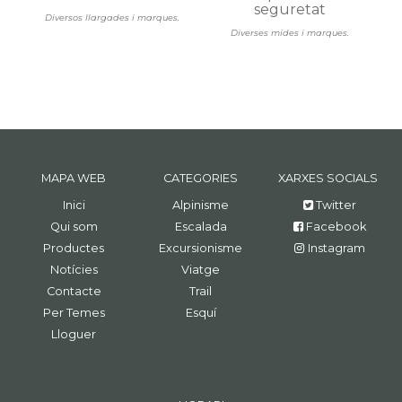
seguretat
Diversos llargades i marques.
Diverses mides i marques.
MAPA WEB
CATEGORIES
XARXES SOCIALS
Inici
Alpinisme
Twitter
Qui som
Escalada
Facebook
Productes
Excursionisme
Instagram
Notícies
Viatge
Contacte
Trail
Per Temes
Esquí
Lloguer