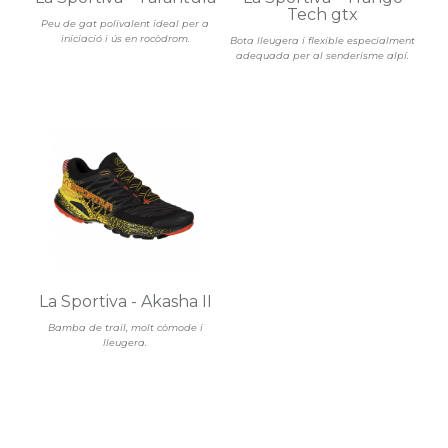
Tech gtx
Peu de gat polivalent ideal per a
iniciació i ús en rocòdrom.
Bota lleugera i flexible especialment
adequada per al senderisme alpí.
La Sportiva - Akasha II
Bamba de trail, molt còmode i
lleugera.