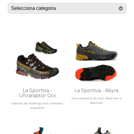
La Sportiva -
La Sportiva - Akyra
Ultraraptor Gtx
Una sabatilla de trail ideal per a
desnivell.
Sabata de trekking molt còmoda i
envolvent.