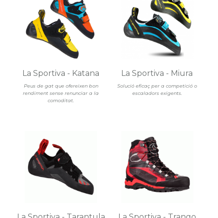
La Sportiva - Katana
La Sportiva - Miura
Peus de gat que ofereixen bon
Solució eficaç per a competició o
rendiment sense renunciar a la
escaladors exigents.
comoditat.
La Sportiva - Tarantula
La Sportiva - Trango