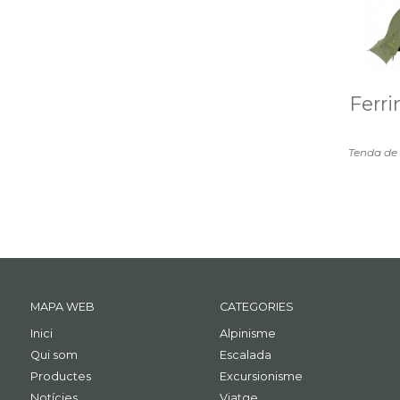
Ferri
Tenda de 
MAPA WEB
CATEGORIES
Inici
Alpinisme
Qui som
Escalada
Productes
Excursionisme
Notícies
Viatge