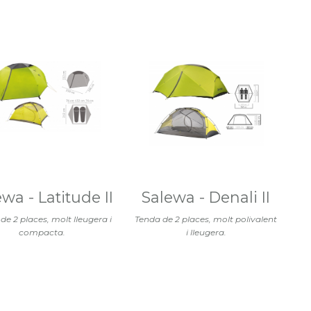
wa - Latitude II
Salewa - Denali II
de 2 places, molt lleugera i
Tenda de 2 places, molt polivalent
compacta.
i lleugera.