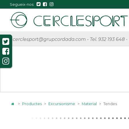
Segueix-nos:
cerclesport@grupcordada.com
-
Tel. 932 193 648
-
>
Productes
>
Excursionisme
>
Material
>
Tendes