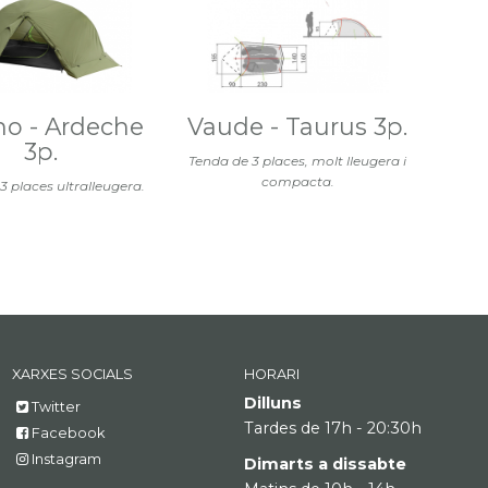
no - Ardeche
Vaude - Taurus 3p.
3p.
Tenda de 3 places, molt lleugera i
compacta.
3 places ultralleugera.
XARXES SOCIALS
HORARI
Dilluns
Twitter
Tardes de 17h - 20:30h
Facebook
Instagram
Dimarts a dissabte