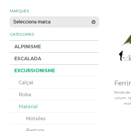
MARQUES
CATEGORIES
ALPINISME
ESCALADA
EXCURSIONISME
Ferri
Calçat
Tenda de 2
Roba
volum. Id
motx
Material
Motxiles
Bastons