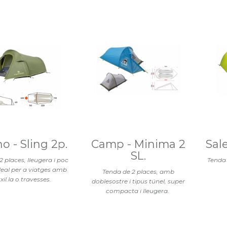
no - Sling 2p.
Camp - Minima 2
Sale
SL.
 places, lleugera i poc
Tenda 
eal per a viatges amb
Tenda de 2 places, amb
il.la o travesses.
doblesostre i tipus túnel, super
compacta i lleugera.