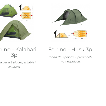
rino - Kalahari
Ferrino - Husk 3p
3p
Tenda de 3 places. Tipus túnel i
molt espaiosa.
a per a 3 places, estable i
lleugera.