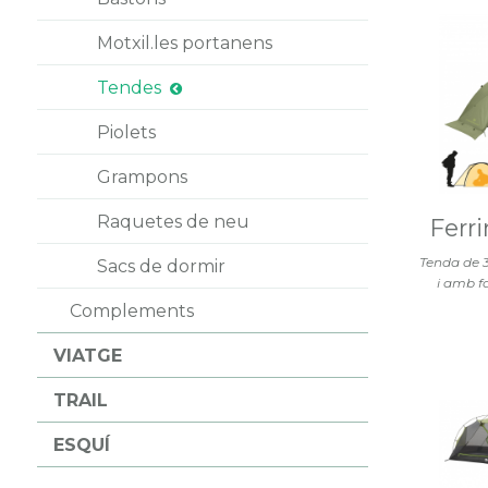
Motxil.les portanens
Tendes
Piolets
Grampons
Raquetes de neu
Ferr
Tenda de 3
Sacs de dormir
i amb fa
Complements
VIATGE
TRAIL
ESQUÍ