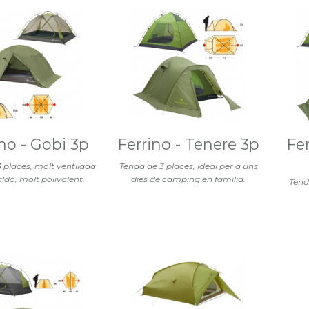
ino - Gobi 3p
Ferrino - Tenere 3p
Fer
 places, molt ventilada
Tenda de 3 places, ideal per a uns
ldó, molt polivalent.
dies de càmping en familia.
Tend