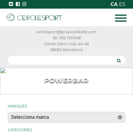
CA
ES
cerclesport@grupcordada.com
Tel. 932 193 648
Carrer Sant Lluís, 44-48
08024 Barcelona
POWERBAR
MARQUES
CATEGORIES