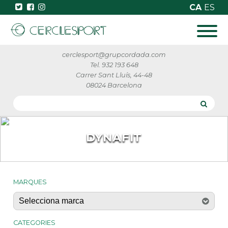
CA
ES
cerclesport@grupcordada.com
Tel. 932 193 648
Carrer Sant Lluís, 44-48
08024 Barcelona
DYNAFIT
MARQUES
CATEGORIES