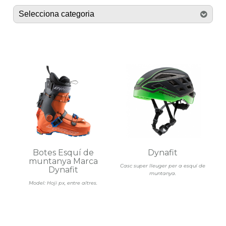
Botes Esquí de
Dynafit
muntanya Marca
Casc super lleuger per a esquí de
Dynafit
muntanya.
Model: Hoji px, entre altres.