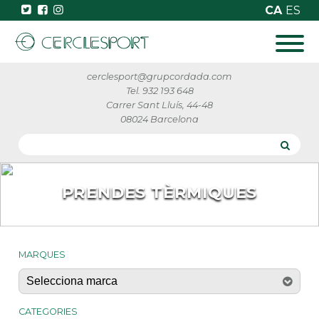
CA
ES
cerclesport@grupcordada.com
Tel. 932 193 648
Carrer Sant Lluís, 44-48
08024 Barcelona
PRENDES TÈRMIQUES
MARQUES
CATEGORIES