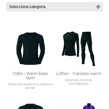
Odlo - Warm base
Loffler - Transtex warm
layer
Samarreta interior de
termoregulació.
Samarreta calenta per a condicions
de fred.