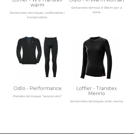
warm
Samarreta tèrmica X-Warm per a
dona
Samarretes tèrmiques, confortables i
transpirables.
Odlo - Performance
Loffler - Transtex
Merino
Prendes tèrmiques "second skin"
Samarretes tèrmiques amb merino