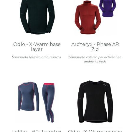
Odlo - X-Warm base
Arc'teryx - Phase AR
layer
Zip
Samarreta térmica amb reforços.
Samarreta calenta per activitat en
ambients freds
Loffler - W's Transtex
Odlo - X-Warm woman