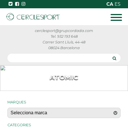
CA
ES
cerclesport@grupcordada.com
Tel. 932 193 648
Carrer Sant Lluís, 44-48
08024 Barcelona
ATOMIC
MARQUES
CATEGORIES