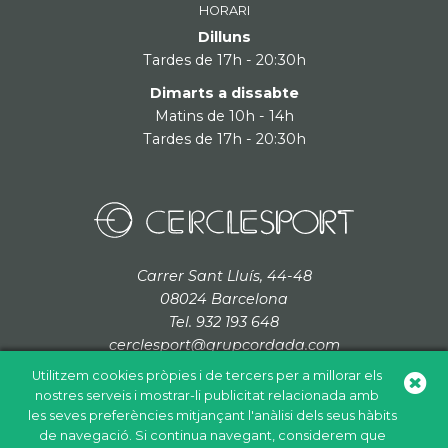
HORARI
Dilluns
Tardes de 17h - 20:30h
Dimarts a dissabte
Matins de 10h - 14h
Tardes de 17h - 20:30h
Carrer Sant Lluís, 44-48
08024 Barcelona
Tel. 932 193 648
cerclesport@grupcordada.com
Utilitzem cookies pròpies i de tercers per a millorar els
nostres serveis i mostrar-li publicitat relacionada amb
les seves preferències mitjançant l'anàlisi dels seus hàbits
de navegació. Si continua navegant, considerem que
Política de cookies
Política de privacitat
Avís legal