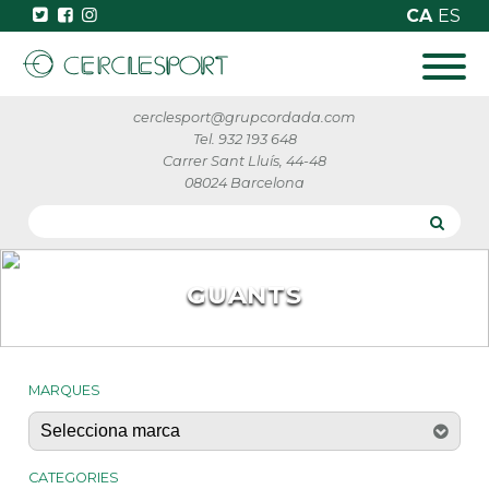
CA
ES
cerclesport@grupcordada.com
Tel. 932 193 648
Carrer Sant Lluís, 44-48
08024 Barcelona
GUANTS
MARQUES
CATEGORIES