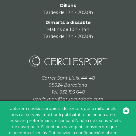
Dilluns
Tardes de 17h - 20:30h
Dimarts a dissabte
Matins de 10h - 14h
Tardes de 17h - 20:30h
Carrer Sant Lluís, 44-48
08024 Barcelona
Tel. 932 193 648
cerclesport@grupcordada.com
Utilitzem cookies pròpies i de tercers per a millorar els
nostres serveis i mostrar-li publicitat relacionada amb
les seves preferències mitjançant l'anàlisi dels seus hàbits
de navegació. Si continua navegant, considerem que
Política de cookies
Política de privacitat
Avís legal
n’accepta el seu ús. Pot canviar la configuració o obtenir