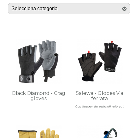
Black Diamond - Crag
Salewa - Globes Via
gloves
ferrata
Gua lleuger de palmell reforçat