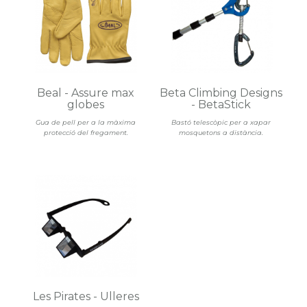
Beal - Assure max
Beta Climbing Designs
globes
- BetaStick
Gua de pell per a la màxima
Bastó telescòpic per a xapar
protecció del fregament.
mosquetons a distància.
Les Pirates - Ulleres