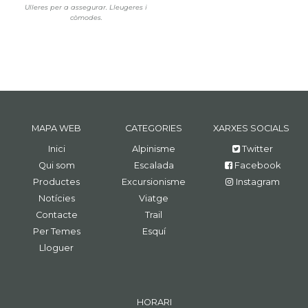
Ulleres per a assegurar. Lleugeres i
còmodes.
MAPA WEB
CATEGORIES
XARXES SOCIALS
Inici
Alpinisme
Twitter
Qui som
Escalada
Facebook
Productes
Excursionisme
Instagram
Notícies
Viatge
Contacte
Trail
Per Temes
Esquí
Lloguer
HORARI