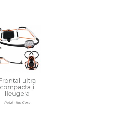
Frontal ultra
compacta i
lleugera
Petzl - Iko Core