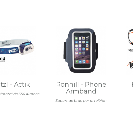
tzl - Actik
Ronhill - Phone
Armband
 frontal de 350 lúmens.
Suport de braç per al telèfon