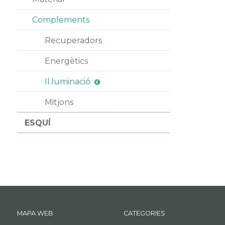
Complements
Recuperadors
Energètics
Il.luminació
Mitjons
ESQUÍ
MAPA WEB
CATEGORIES