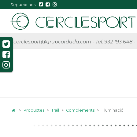
Segueix-nos:
cerclesport@grupcordada.com
-
Tel. 932 193 648
-
>
Productes
>
Trail
>
Complements
>
Il.luminació