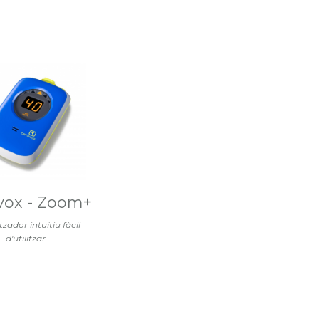
vox - Zoom+
tzador intuïtiu fàcil
d'utilitzar.