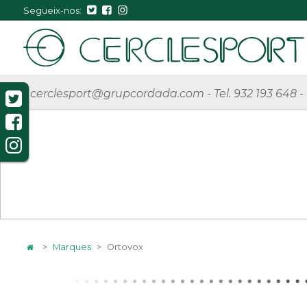
Segueix-nos:
cerclesport@grupcordada.com
-
Tel. 932 193 648
-
>
Marques
>
Ortovox