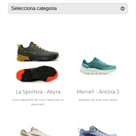
La Sportiva - Akyra
Merrell - Antora 3
Una sabatilla de trail ideal per a
Sabata de trail per dona
desnivell.