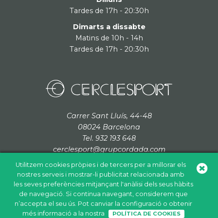
Tardes de 17h - 20:30h
Dimarts a dissabte
Matins de 10h - 14h
Tardes de 17h - 20:30h
Carrer Sant Lluís, 44-48
08024 Barcelona
Tel. 932 193 648
cerclesport@grupcordada.com
Utilitzem cookies pròpies i de tercers per a millorar els
nostres serveis i mostrar-li publicitat relacionada amb
les seves preferències mitjançant l'anàlisi dels seus hàbits
de navegació. Si continua navegant, considerem que
Política de cookies
Política de privacitat
Avís legal
n’accepta el seu ús. Pot canviar la configuració o obtenir
+
més informació a la nostra
POLÍTICA DE COOKIES