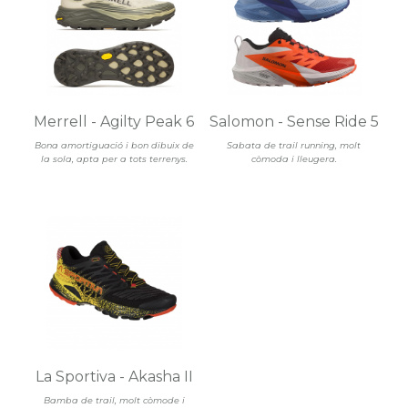
Merrell - Agilty Peak 6
Salomon - Sense Ride 5
Bona amortiguació i bon dibuix de
Sabata de trail running, molt
la sola, apta per a tots terrenys.
còmoda i lleugera.
La Sportiva - Akasha II
Bamba de trail, molt còmode i