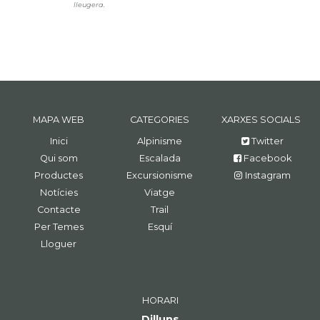
lleugera.
MAPA WEB
CATEGORIES
XARXES SOCIALS
Inici
Alpinisme
Twitter
Qui som
Escalada
Facebook
Productes
Excursionisme
Instagram
Notícies
Viatge
Contacte
Trail
Per Temes
Esquí
Lloguer
HORARI
Dilluns