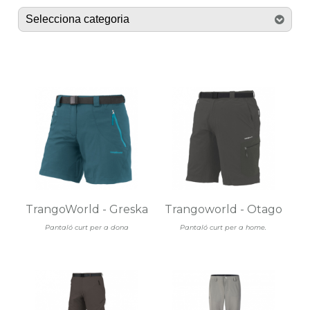
TrangoWorld - Greska
Trangoworld - Otago
Pantaló curt per a dona
Pantaló curt per a home.