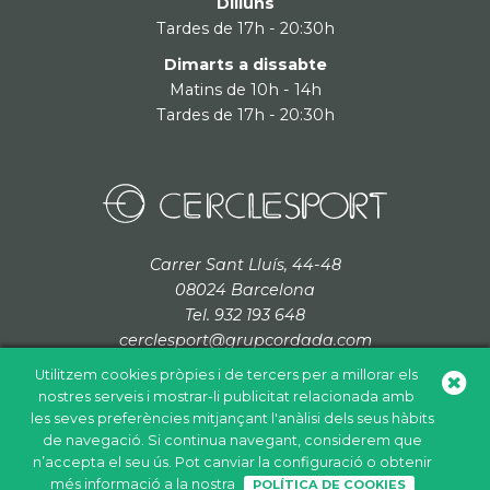
Dilluns
Tardes de 17h - 20:30h
Dimarts a dissabte
Matins de 10h - 14h
Tardes de 17h - 20:30h
Carrer Sant Lluís, 44-48
08024 Barcelona
Tel. 932 193 648
cerclesport@grupcordada.com
Utilitzem cookies pròpies i de tercers per a millorar els
nostres serveis i mostrar-li publicitat relacionada amb
les seves preferències mitjançant l'anàlisi dels seus hàbits
de navegació. Si continua navegant, considerem que
Política de cookies
Política de privacitat
Avís legal
n’accepta el seu ús. Pot canviar la configuració o obtenir
+
més informació a la nostra
POLÍTICA DE COOKIES