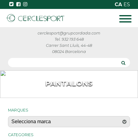
CA
ES
cerclesport@grupcordada.com
Tel. 932 193 648
Carrer Sant Lluís, 44-48
08024 Barcelona
PANTALONS
MARQUES
CATEGORIES