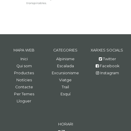
transpirables.
MAPA WEB
CATEGORIES
XARXES SOCIALS
Inici
Alpinisme
Twitter
Qui som
Escalada
Facebook
Productes
Excursionisme
Instagram
Notícies
Viatge
Contacte
Trail
Per Temes
Esquí
Lloguer
HORARI