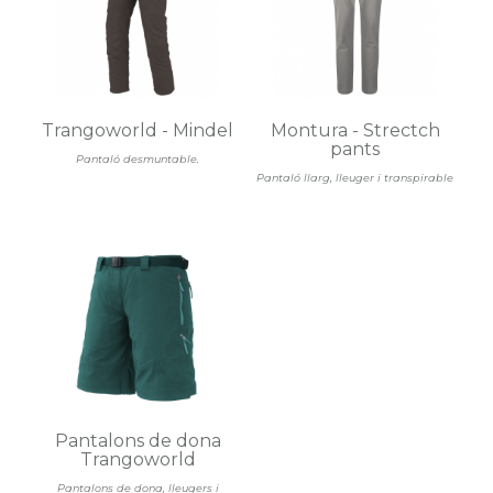
Trangoworld - Mindel
Montura - Strectch
pants
Pantaló desmuntable.
Pantaló llarg, lleuger i transpirable
Pantalons de dona
Trangoworld
Pantalons de dona, lleugers i