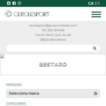
CA
ES
cerclesport@grupcordada.com
Tel. 932 193 648
Carrer Sant Lluís, 44-48
08024 Barcelona
BESTARD
MARQUES
CATEGORIES