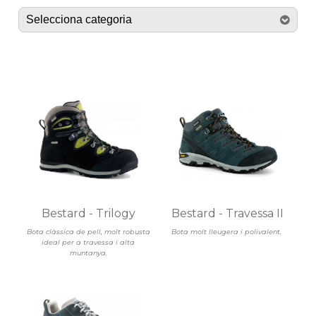
Bestard - Trilogy
Bestard - Travessa II
Bota clàssica de pell, molt robusta
Bota molt lleugera i polivalent.
ideal per a travessa i alta
muntanya.