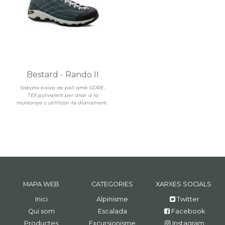
Bestard - Rando II
Sabata baixa de pell amb GORE-
TEX polivalent per anar a la
muntanya o utillitzar-la diariament.
MAPA WEB
CATEGORIES
XARXES SOCIALS
Inici
Alpinisme
Twitter
Qui som
Escalada
Facebook
Productes
Excursionisme
Instagram