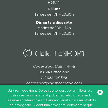
HORARI
Dilluns
Tardes de 17h - 20:30h
Dimarts a dissabte
Matins de 10h - 14h
Tardes de 17h - 20:30h
Carrer Sant Lluís, 44-48
08024 Barcelona
Tel. 932 193 648
cerclesport@grupcordada.com
Utilitzem cookies pròpies i de tercers per a millorar els
nostres serveis i mostrar-li publicitat relacionada amb
les seves preferències mitjançant l'anàlisi dels seus hàbits
de navegació. Si continua navegant, considerem que
Política de cookies
Política de privacitat
Avís legal