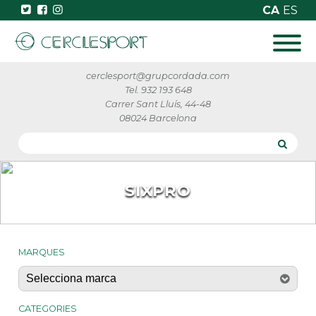
CA
ES
cerclesport@grupcordada.com
Tel. 932 193 648
Carrer Sant Lluís, 44-48
08024 Barcelona
SIXPRO
MARQUES
CATEGORIES