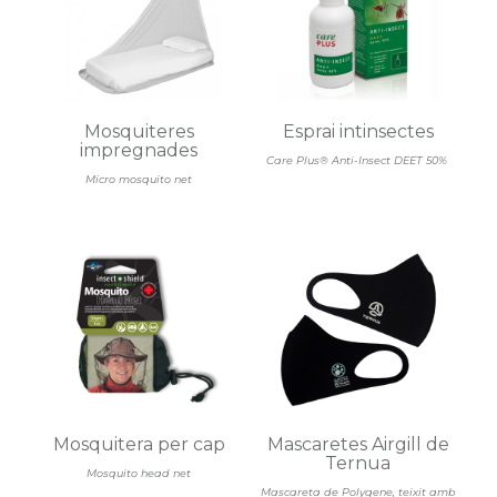
Mosquiteres
Esprai intinsectes
impregnades
Care Plus® Anti-Insect DEET 50%
Micro mosquito net
Mosquitera per cap
Mascaretes Airgill de
Ternua
Mosquito head net
Mascareta de Polygene, teixit amb