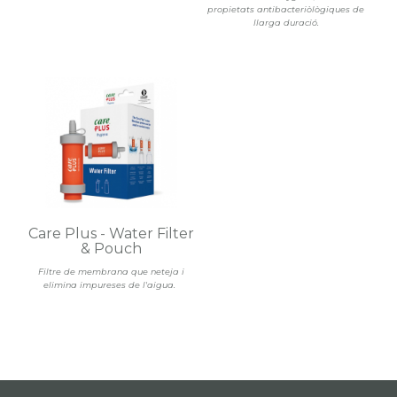
propietats antibacteriòlògiques de
llarga duració.
Care Plus - Water Filter
& Pouch
Filtre de membrana que neteja i
elimina impureses de l'aigua.