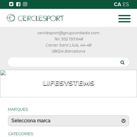
CA
ES
cerclesport@grupcordada.com
Tel. 932 193 648
Carrer Sant Lluís, 44-48
08024 Barcelona
LIFESYSTEMS
MARQUES
CATEGORIES