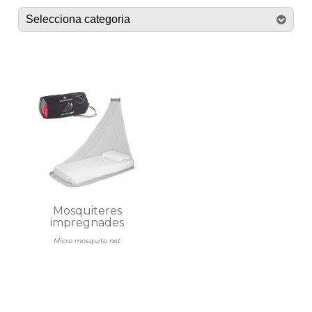
Mosquiteres
impregnades
Micro mosquito net