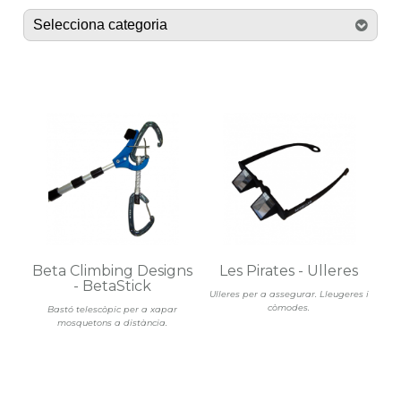
Beta Climbing Designs
Les Pirates - Ulleres
- BetaStick
Ulleres per a assegurar. Lleugeres i
còmodes.
Bastó telescòpic per a xapar
mosquetons a distància.