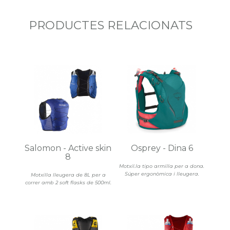
PRODUCTES RELACIONATS
Salomon - Active skin
Osprey - Dina 6
8
Motxil.la tipo armilla per a dona.
Súper ergonòmica i lleugera.
Motxilla lleugera de 8L per a
correr amb 2 soft flasks de 500ml.