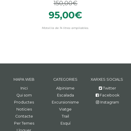
150,00€
95,00€
Motxil.la de 14 litres ampliables.
MAPA WEB
CATEGORIES
XARXES SOCIALS
Inici
Alpinisme
Twitter
Qui som
Escalada
Facebook
Productes
Excursionisme
Instagram
Notícies
Viatge
Contacte
Trail
Per Temes
Esquí
Lloguer