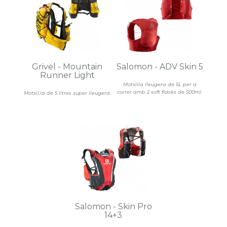
Grivel - Mountain
Salomon - ADV Skin 5
Runner Light
Motxilla lleugera de 5L per a
correr amb 2 soft flasks de 500ml.
Motxil.la de 5 litres super lleugera.
Salomon - Skin Pro
14+3