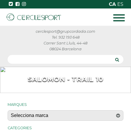
CA
ES
cerclesport@grupcordada.com
Tel. 932 193 648
Carrer Sant Lluís, 44-48
08024 Barcelona
SALOMON - TRAIL 10
MARQUES
CATEGORIES