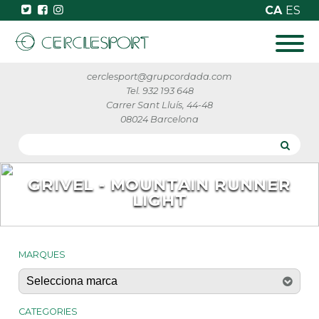
CA
ES
cerclesport@grupcordada.com
Tel. 932 193 648
Carrer Sant Lluís, 44-48
08024 Barcelona
GRIVEL - MOUNTAIN RUNNER
LIGHT
MARQUES
CATEGORIES