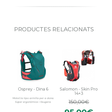
PRODUCTES RELACIONATS
Osprey - Dina 6
Salomon - Skin Pro
14+3
Motxil.la tipo armilla per a dona.
150,00€
Súper ergonòmica i lleugera.