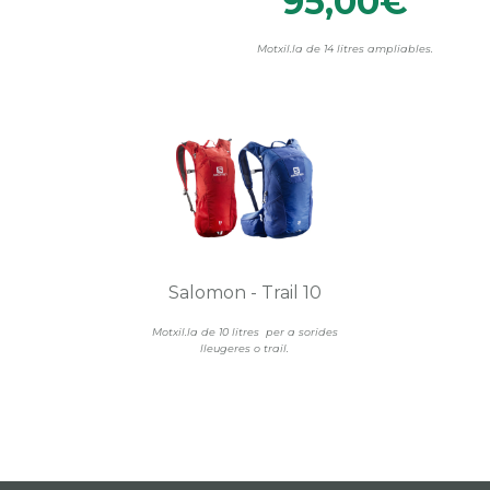
95,00€
Motxil.la de 14 litres ampliables.
Salomon - Trail 10
Motxil.la de 10 litres per a sorides
lleugeres o trail.