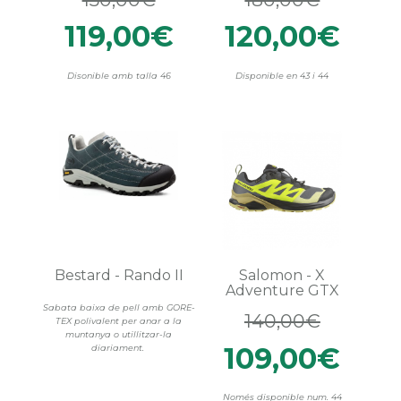
119,00€
120,00€
Disonible amb talla 46
Disponible en 43 i 44
Bestard - Rando II
Salomon - X
Adventure GTX
Sabata baixa de pell amb GORE-
140,00€
TEX polivalent per anar a la
muntanya o utillitzar-la
109,00€
diariament.
Només disponible num. 44