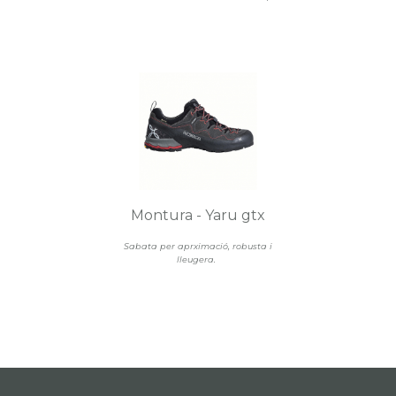
Montura - Yaru gtx
Sabata per aprximació, robusta i
lleugera.