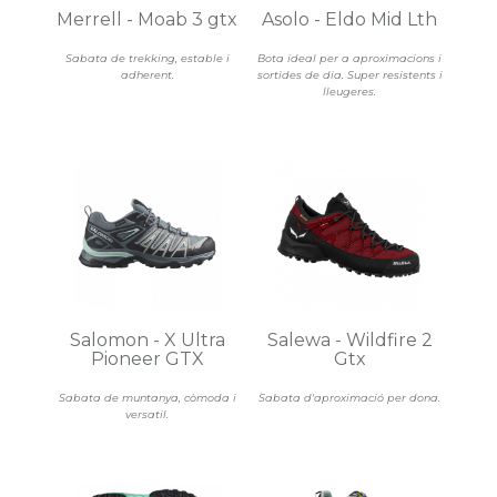
Merrell - Moab 3 gtx
Asolo - Eldo Mid Lth
Sabata de trekking, estable i
Bota ideal per a aproximacions i
adherent.
sortides de dia. Super resistents i
lleugeres.
Salomon - X Ultra
Salewa - Wildfire 2
Pioneer GTX
Gtx
Sabata de muntanya, còmoda i
Sabata d'aproximació per dona.
versatil.