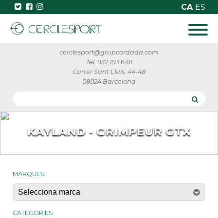
CA
ES
cerclesport@grupcordada.com
Tel. 932 193 648
Carrer Sant Lluís, 44-48
08024 Barcelona
KAYLAND - GRIMPEUR GTX
MARQUES
CATEGORIES