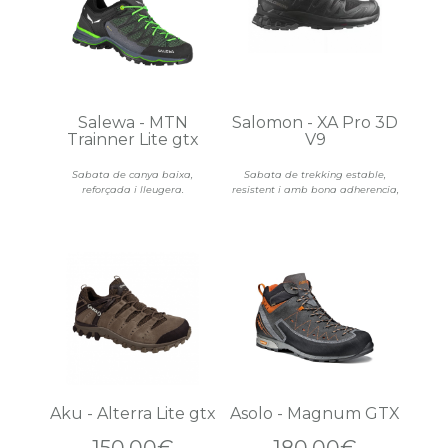
Salewa - MTN
Salomon - XA Pro 3D
Trainner Lite gtx
V9
Sabata de canya baixa,
Sabata de trekking estable,
reforçada i lleugera.
resistent i amb bona adherencia,
Aku - Alterra Lite gtx
Asolo - Magnum GTX
150,00€
180,00€