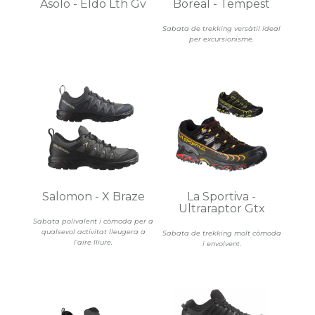
Asolo - Eldo Lth Gv
Boreal - Tempest
Sabata de trekking versàtil ideal
per excursionisme.
Salomon - X Braze
La Sportiva -
Ultraraptor Gtx
Sabata polivalent i còmoda per a
qualsevol activitat lleugera a
Sabata de trekking molt còmoda
l'aire lliure.
i envolvent.