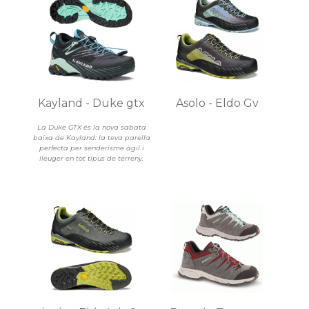
Kayland - Duke gtx
Asolo - Eldo Gv
La Duke GTX és la nova sabata
baixa de Kayland: la teva parella
perfecta per senderisme àgil i
lleuger en tot tipus de terreny.