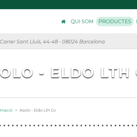
QUI SOM
PRODUCTES
Carrer Sant Lluís, 44-48
-
08024 Barcelona
OLO - ELDO LTH
imació
>
Asolo - Eldo Lth Gv