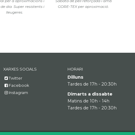
al per a aproximacions i
Sabata de pell reforçada i amb
 de dia. Super resistents i
GORE-TEX per aproximació.
lleugeres.
XARXES SOCIALS
HORARI
Dilluns
Twitter
Tardes de 17h - 20:30h
Facebook
Instagram
Dimarts a dissabte
Matins de 10h - 14h
Tardes de 17h - 20:30h