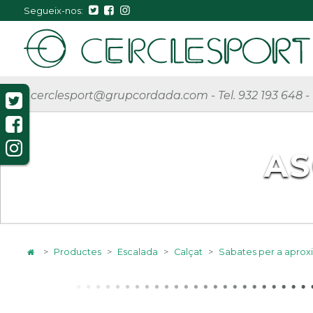
Segueix-nos:
cerclesport@grupcordada.com
-
Tel. 932 193 648
-
AS
>
Productes
>
Escalada
>
Calçat
>
Sabates per a aprox