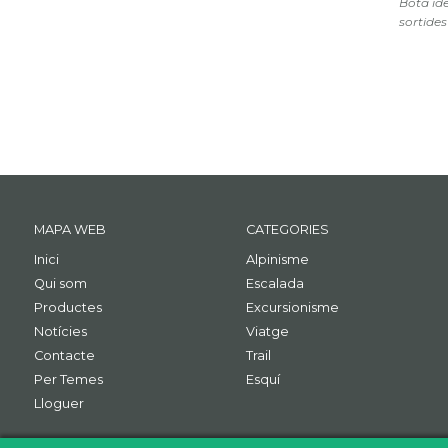
Bota ide
sortides
MAPA WEB
CATEGORIES
Inici
Alpinisme
Qui som
Escalada
Productes
Excursionisme
Notícies
Viatge
Contacte
Trail
Per Temes
Esquí
Lloguer