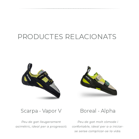
PRODUCTES RELACIONATS
Scarpa - Vapor V
Boreal - Alpha
Peu de gat lleugerament
Peu de gat molt còmode i
asimètric, ideal per a progressió.
confortable, ideal per a a iniciar-
se sense complicar-se la vida.