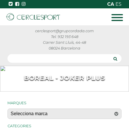
CA
ES
cerclesport@grupcordada.com
Tel. 932 193 648
Carrer Sant Lluís, 44-48
08024 Barcelona
BOREAL - JOKER PLUS
MARQUES
CATEGORIES