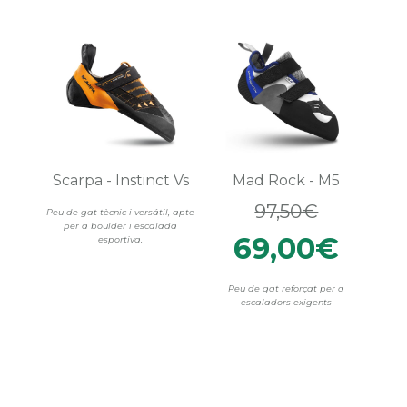
Scarpa - Instinct Vs
Mad Rock - M5
97,50€
Peu de gat tècnic i versátil, apte
per a boulder i escalada
69,00€
esportiva.
Peu de gat reforçat per a
escaladors exigents