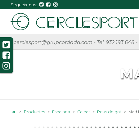
Segueix-nos:
cerclesport@grupcordada.com
-
Tel. 932 193 648
-
M
>
Productes
>
Escalada
>
Calçat
>
Peus de gat
>
Mad R