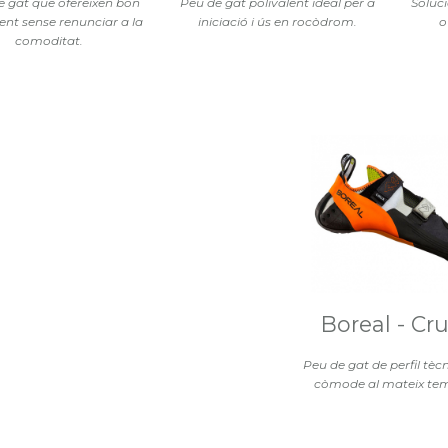
e gat que ofereixen bon
Peu de gat polivalent ideal per a
Soluci
nt sense renunciar a la
iniciació i ús en rocòdrom.
o
comoditat.
Boreal - Cr
Peu de gat de perfil tècn
còmode al mateix te