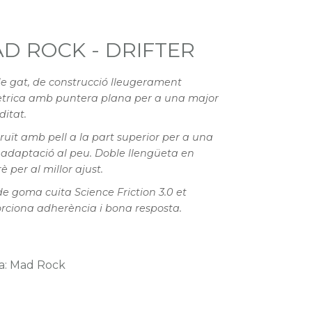
D ROCK - DRIFTER
e gat, de construcció lleugerament
trica amb puntera plana per a una major
itat.
ruït amb pell a la part superior per a una
adaptació al peu. Doble llengüeta en
è per al millor ajust.
de goma cuita Science Friction 3.0 et
rciona adherència i bona resposta.
a: Mad Rock