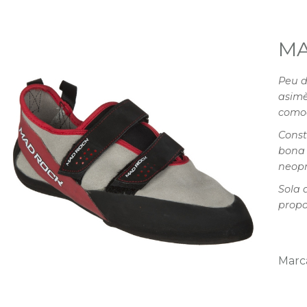
MA
Peu d
asimè
comod
Const
bona 
neopr
Sola 
propo
Marc