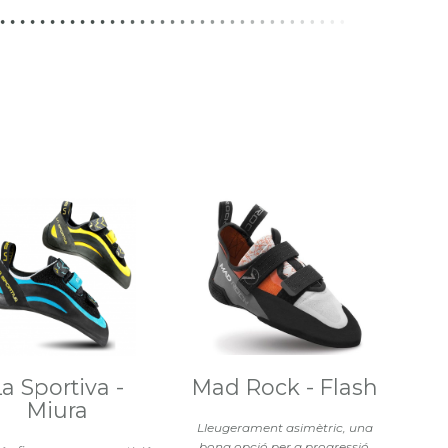
La Sportiva -
Mad Rock - Flash
Miura
Lleugerament asimètric, una
bona opció per a progressió.